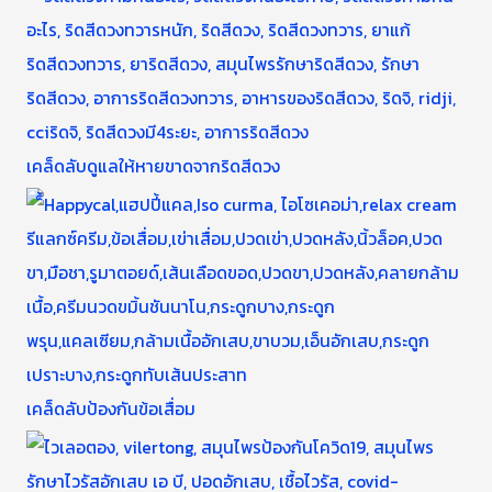
เคล็ดลับดูแลให้หายขาดจากริดสีดวง
เคล็ดลับป้องกันข้อเสื่อม