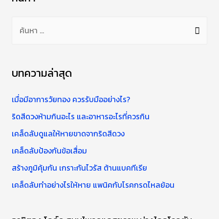
นอน
ค้
ตะแคง
น
สัมพันธ์
กัน
ห
อย่างไร
า
บทความล่าสุด
สำ
ห
เมื่อมีอาการวัยทอง ควรรับมืออย่างไร?
รั
ริดสีดวงห้ามกินอะไร และอาหารอะไรที่ควรกิน
บ
เคล็ดลับดูแลให้หายขาดจากริดสีดวง
:
เคล็ดลับป้องกันข้อเสื่อม
สร้างภูมิคุ้มกัน เกราะกันไวรัส ต้านแบคทีเรีย
เคล็ดลับทำอย่างไรให้หาย แพนิคกับโรคกรดไหลย้อน