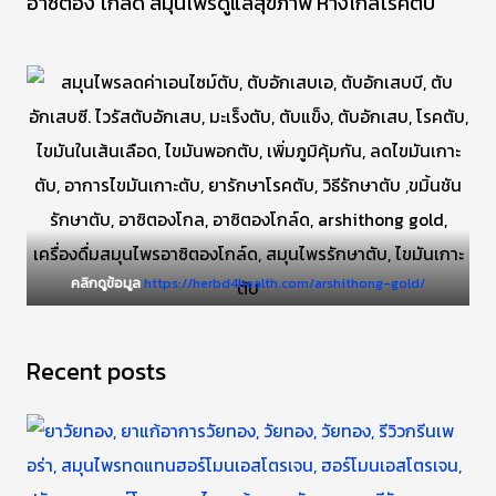
อาซิตอง โกล์ด สมุนไพรดูแลสุขภาพ ห่างไกลโรคตับ
คลิกดูข้อมูล
https://herbd4health.com/arshithong-gold/
Recent posts