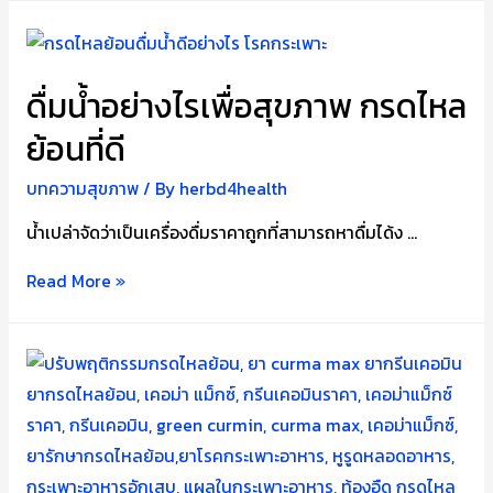
กระเพาะ
อาหาร
และ
ดื่มน้ำอย่างไรเพื่อสุขภาพ กรดไหล
ลำไส้
ย้อนที่ดี
สู่
มะเร็ง
บทความสุขภาพ
/ By
herbd4health
น้ำเปล่าจัดว่าเป็นเครื่องดื่มราคาถูกที่สามารถหาดื่มได้ง …
ดื่ม
Read More »
น้ำ
อย่างไร
เพื่อ
สุขภาพ
กรด
ไหล