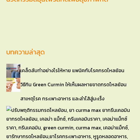
บทความล่าสุด
เคล็ดลับทำอย่างไรให้หาย แพนิคกับโรคกรดไหลย้อน
วิธีกิน Green Curmin ให้เห็นผลหายขาดกรดไหลย้อน
สาเหตุโรค กระเพาะอาหาร และลำไส้สู่มะเร็ง