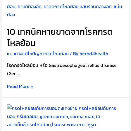
ย้อน
ที่
ดี
10 เทคนิคหายขาดจากโรคกรด
ไหลย้อน
แนวทางแก้ไขปัญหากรดไหลย้อน
/ By
herbd4health
โรคกรดไหลย้อน หรือ Gastroesophageal reflus disease
(Ger …
10
Read More »
เทคนิค
หายขาด
จาก
โรค
กรด