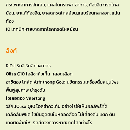
10 เทคนิคหายขาดจากโรคกรดไหลย้อน
ลิงก์
RIDJI ริดจิ ริดสีดวงทวาร
Olisa Q10 โอลิซาคิวเท็น หลอดเลือด
อาซิตอง โกล์ด Arhithong Gold นวัตกรรมเครื่องดื่มสมุนไพร
ฟื้นฟูสุขภาพ บำรุงตับ
ไวเลอตอง Vilertong
วิธีกินOlisa Q10 โอลิซ่าคิวเท็น อย่างไรให้เห็นผลลัพธ์ที่ดี
เคล็ดลับพิชิต ไขมันอุดตันในหลอดลือด ไม่เสี่ยงตีบ แตก ตัน
เทคนิคง่ายให้…ริดสีดวงทวารหายขาดได้อย่างไร