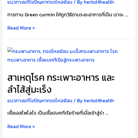
แนวทางแก้ไขปัญหากรดไหลย้อน
/ By
herbd4health
การทาน Green curmin ให้ถูกวิธีตามระยะอาการที่เป็น เราจะ …
วิธี
Read More »
กิน
Green
Curmin
ให้
เห็น
สาเหตุโรค กระเพาะอาหาร และ
ผล
ลำไส้สู่มะเร็ง
หายขาด
กรด
แนวทางแก้ไขปัญหากรดไหลย้อน
/ By
herbd4health
ไหล
เชื้อเอสไพโลไร เป็นเชื้อปบคทีเรียร้ายที่เมื่อเข้าสู่ร่า …
ย้อน
สาเหตุ
Read More »
โรค