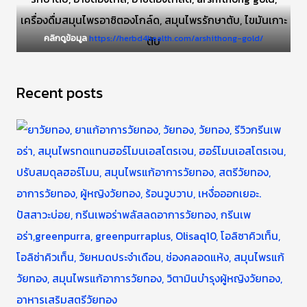
คลิกดูข้อมูล
https://herbd4health.com/arshithong-gold/
Recent posts