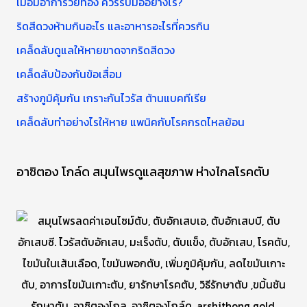
ห
เมื่อมีอาการวัยทอง ควรรับมืออย่างไร?
เสี่ยง
รั
ริดสีดวงห้ามกินอะไร และอาหารอะไรที่ควรกิน
ตีบ
บ
เคล็ดลับดูแลให้หายขาดจากริดสีดวง
แตก
:
ตัน
เคล็ดลับป้องกันข้อเสื่อม
สร้างภูมิคุ้มกัน เกราะกันไวรัส ต้านแบคทีเรีย
เคล็ดลับทำอย่างไรให้หาย แพนิคกับโรคกรดไหลย้อน
อาซิตอง โกล์ด สมุนไพรดูแลสุขภาพ ห่างไกลโรคตับ