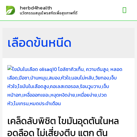
Mai
herbd4health
นวัตกรรมสมุนไพรสกัดเพื่อสุขภาพที่ดี
Me
เลือดข้นหนีด
เคล็ดลับพิชิต ไขมันอุดตันในหล
อดลือด ไม่เสี่ยงตีบ แตก ตัน