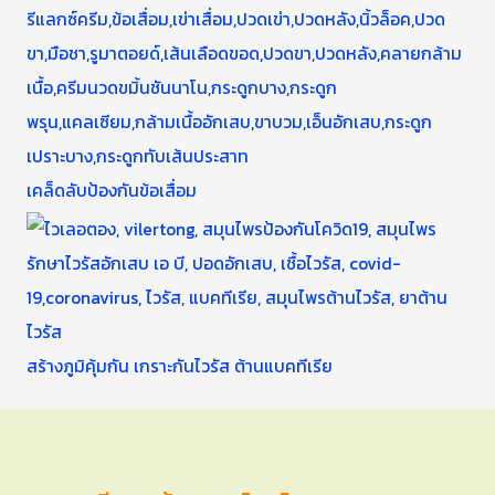
เคล็ดลับป้องกันข้อเสื่อม
สร้างภูมิคุ้มกัน เกราะกันไวรัส ต้านแบคทีเรีย