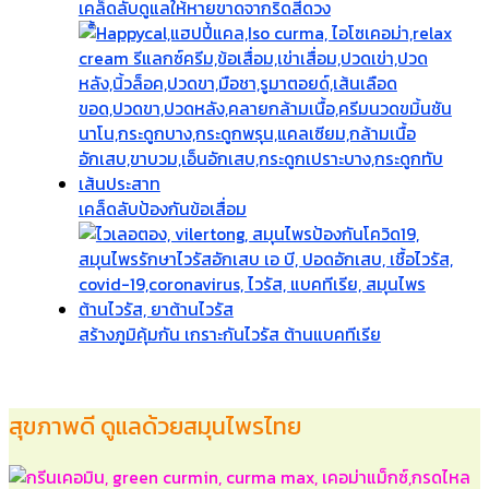
เคล็ดลับดูแลให้หายขาดจากริดสีดวง
เคล็ดลับป้องกันข้อเสื่อม
สร้างภูมิคุ้มกัน เกราะกันไวรัส ต้านแบคทีเรีย
สุขภาพดี ดูแลด้วยสมุนไพรไทย