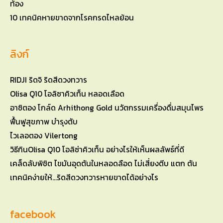
10 เทคนิคหายขาดจากโรคกรดไหลย้อน
ลิงก์
RIDJI ริดจิ ริดสีดวงทวาร
Olisa Q10 โอลิซาคิวเท็น หลอดเลือด
อาซิตอง โกล์ด Arhithong Gold นวัตกรรมเครื่องดื่มสมุนไพร
ฟื้นฟูสุขภาพ บำรุงตับ
ไวเลอตอง Vilertong
วิธีกินOlisa Q10 โอลิซ่าคิวเท็น อย่างไรให้เห็นผลลัพธ์ที่ดี
เคล็ดลับพิชิต ไขมันอุดตันในหลอดลือด ไม่เสี่ยงตีบ แตก ตัน
เทคนิคง่ายให้…ริดสีดวงทวารหายขาดได้อย่างไร
facebook