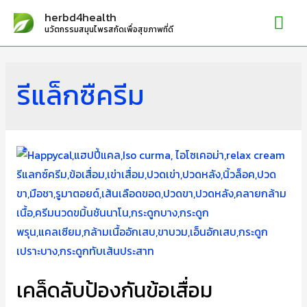
Mai
herbd4health
นวัตกรรมสมุนไพรสกัดเพื่อสุขภาพที่ดี
Me
รีแล็กซืครีม
เคล็ดลับป้องกันข้อเสื่อม