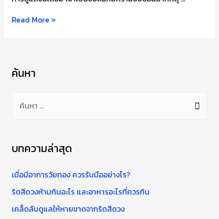
เคล็ด
Read More »
ลับ
ป้องกัน
ข้อ
ค้นหา
เสื่อม
ค้
น
ห
า
บทความล่าสุด
สำ
ห
เมื่อมีอาการวัยทอง ควรรับมืออย่างไร?
รั
ริดสีดวงห้ามกินอะไร และอาหารอะไรที่ควรกิน
บ
เคล็ดลับดูแลให้หายขาดจากริดสีดวง