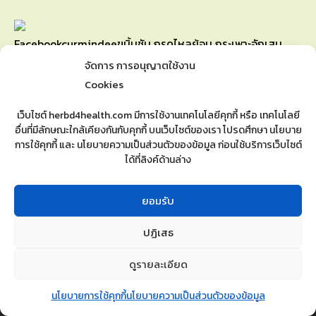
Facebook
curmindeeขมิ้นชัน กรดไหลย้อน กระเพาะอักเสบ
จัดการ การอนุญาตใช้งาน
Youtube
curmindee channel
Cookies
เว็บไซต์ herbd4health.com มีการใช้งานเทคโนโลยีคุกกี้ หรือ เทคโนโลยี
Line OA
@curmindee2018
อื่นที่มีลักษณะใกล้เคียงกันกับคุกกี้ บนเว็บไซต์ของเรา โปรดศึกษา นโยบาย
การใช้คุกกี้ และ นโยบายความเป็นส่วนตัวของข้อมูล ก่อนใช้บริการเว็บไซต์
ได้ที่ลิงค์ด้านล่าง
Mobile
098-829-9551
ยอมรับ
ปฏิเสธ
Copyright ©2026
herbd4health
ดูรายละเอียด
นวัตกรรมสมุนไพรสกัดเพื่อสุขภาพที่ดี
นโยบายการใช้คุกกี้
นโยบายความเป็นส่วนตัวของข้อมูล