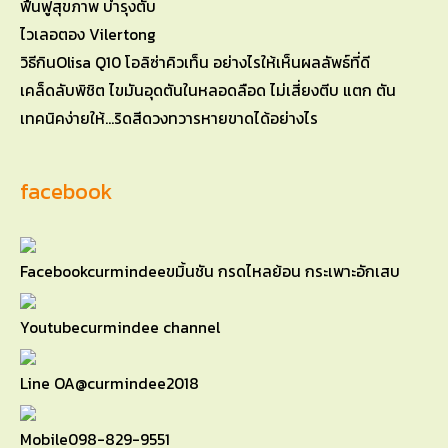
ฟื้นฟูสุขภาพ บำรุงตับ
ไวเลอตอง Vilertong
วิธีกินOlisa Q10 โอลิซ่าคิวเท็น อย่างไรให้เห็นผลลัพธ์ที่ดี
เคล็ดลับพิชิต ไขมันอุดตันในหลอดลือด ไม่เสี่ยงตีบ แตก ตัน
เทคนิคง่ายให้…ริดสีดวงทวารหายขาดได้อย่างไร
facebook
Facebook
curmindeeขมิ้นชัน กรดไหลย้อน กระเพาะอักเสบ
Youtube
curmindee channel
Line OA
@curmindee2018
Mobile
098-829-9551