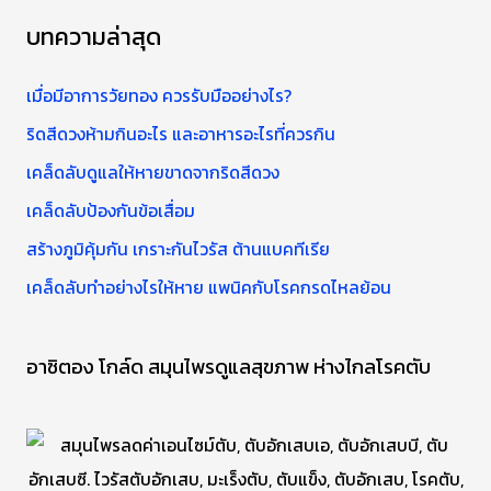
า
บทความล่าสุด
สำ
ห
เมื่อมีอาการวัยทอง ควรรับมืออย่างไร?
รั
ริดสีดวงห้ามกินอะไร และอาหารอะไรที่ควรกิน
บ
เคล็ดลับดูแลให้หายขาดจากริดสีดวง
:
เคล็ดลับป้องกันข้อเสื่อม
สร้างภูมิคุ้มกัน เกราะกันไวรัส ต้านแบคทีเรีย
เคล็ดลับทำอย่างไรให้หาย แพนิคกับโรคกรดไหลย้อน
อาซิตอง โกล์ด สมุนไพรดูแลสุขภาพ ห่างไกลโรคตับ