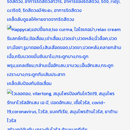
เคล็ดลับดูแลให้หายขาดจากริดสีดวง
เคล็ดลับป้องกันข้อเสื่อม
สร้างภูมิคุ้มกัน เกราะกันไวรัส ต้านแบคทีเรีย