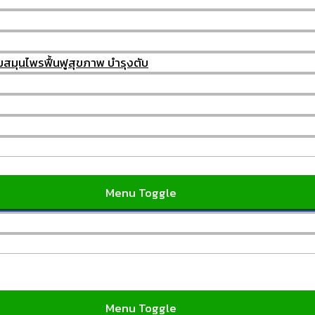
มสมุนไพรฟื้นฟูสุขภาพ บำรุงตับ
Menu Toggle
Menu Toggle