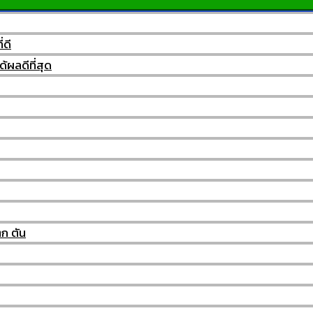
่ดี
ผลดีที่สุด
ตก ตัน