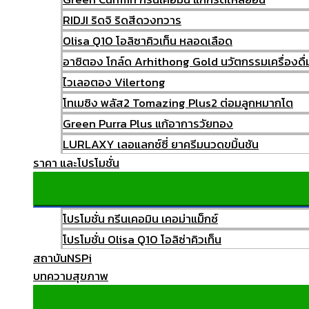
RIDJI ริดจิ ริดสีดวงทวาร
Olisa Q10 โอลิซาคิวเท็น หลอดเลือด
อาซิตอง โกล์ด Arhithong Gold นวัตกรรมเครื่องดื่
ไวเลอตอง Vilertong
โทเมซิง พลัส2 Tomazing Plus2 ต่อมลูกหมากโต
Green Purra Plus แก้อาการวัยทอง
LURLAXY เลอแลกซ์ซี่ ยาครีมนวดขมิ้นชัน
ราคา และโปรโมชั่น
โปรโมชั่น กรีนเคอมิน เคอม่าแม็กซ์
โปรโมชั่น Olisa Q10 โอลิซ่าคิวเท็น
สถาบันNSPi
บทความสุขภาพ