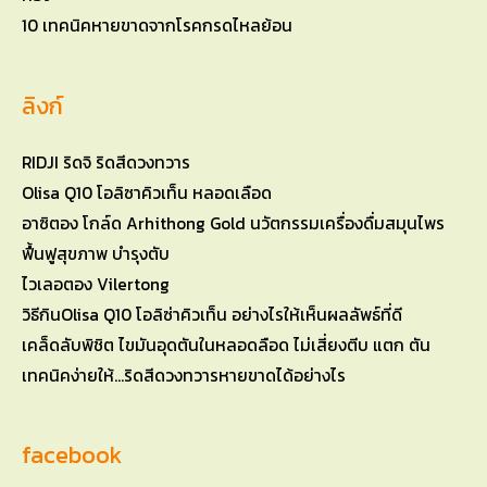
10 เทคนิคหายขาดจากโรคกรดไหลย้อน
ลิงก์
RIDJI ริดจิ ริดสีดวงทวาร
Olisa Q10 โอลิซาคิวเท็น หลอดเลือด
อาซิตอง โกล์ด Arhithong Gold นวัตกรรมเครื่องดื่มสมุนไพร
ฟื้นฟูสุขภาพ บำรุงตับ
ไวเลอตอง Vilertong
วิธีกินOlisa Q10 โอลิซ่าคิวเท็น อย่างไรให้เห็นผลลัพธ์ที่ดี
เคล็ดลับพิชิต ไขมันอุดตันในหลอดลือด ไม่เสี่ยงตีบ แตก ตัน
เทคนิคง่ายให้…ริดสีดวงทวารหายขาดได้อย่างไร
facebook