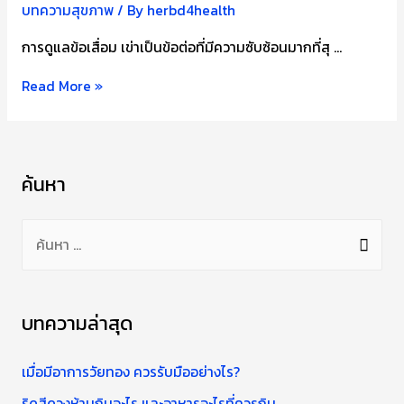
บทความสุขภาพ
/ By
herbd4health
การดูแลข้อเสื่อม เข่าเป็นข้อต่อที่มีความซับซ้อนมากที่สุ …
เคล็ด
Read More »
ลับ
ป้องกัน
ข้อ
ค้นหา
เสื่อม
ค้
น
ห
า
บทความล่าสุด
สำ
ห
เมื่อมีอาการวัยทอง ควรรับมืออย่างไร?
รั
ริดสีดวงห้ามกินอะไร และอาหารอะไรที่ควรกิน