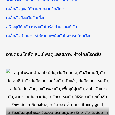
บ
เคล็ดลับดูแลให้หายขาดจากริดสีดวง
:
เคล็ดลับป้องกันข้อเสื่อม
สร้างภูมิคุ้มกัน เกราะกันไวรัส ต้านแบคทีเรีย
เคล็ดลับทำอย่างไรให้หาย แพนิคกับโรคกรดไหลย้อน
อาซิตอง โกล์ด สมุนไพรดูแลสุขภาพ ห่างไกลโรคตับ