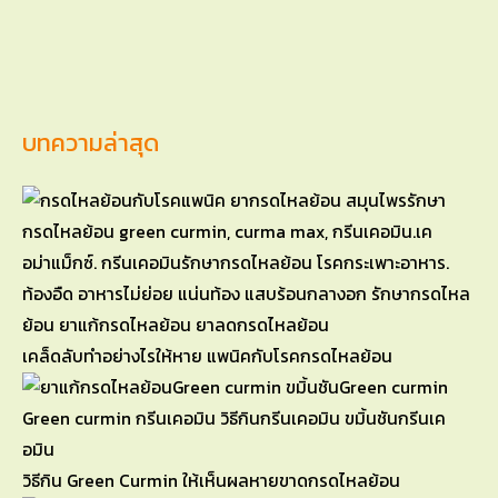
บทความล่าสุด
เคล็ดลับทำอย่างไรให้หาย แพนิคกับโรคกรดไหลย้อน
วิธีกิน Green Curmin ให้เห็นผลหายขาดกรดไหลย้อน