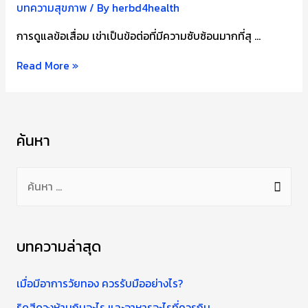
บทความสุขภาพ
/ By
herbd4health
การดูแลข้อเสื่อม เข่าเป็นข้อต่อที่มีความซับซ้อนมากที่สุ …
เคล็ด
Read More »
ลับ
ป้องกัน
ข้อ
ค้นหา
เสื่อม
ค้
น
ห
า
บทความล่าสุด
สำ
ห
เมื่อมีอาการวัยทอง ควรรับมืออย่างไร?
รั
ริดสีดวงห้ามกินอะไร และอาหารอะไรที่ควรกิน