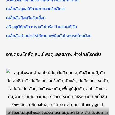
บ
เคล็ดลับดูแลให้หายขาดจากริดสีดวง
:
เคล็ดลับป้องกันข้อเสื่อม
สร้างภูมิคุ้มกัน เกราะกันไวรัส ต้านแบคทีเรีย
เคล็ดลับทำอย่างไรให้หาย แพนิคกับโรคกรดไหลย้อน
อาซิตอง โกล์ด สมุนไพรดูแลสุขภาพ ห่างไกลโรคตับ