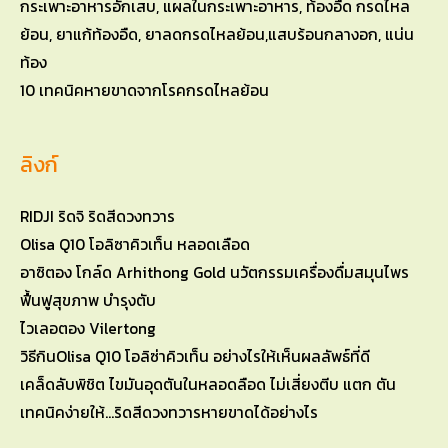
10 เทคนิคหายขาดจากโรคกรดไหลย้อน
ลิงก์
RIDJI ริดจิ ริดสีดวงทวาร
Olisa Q10 โอลิซาคิวเท็น หลอดเลือด
อาซิตอง โกล์ด Arhithong Gold นวัตกรรมเครื่องดื่มสมุนไพร
ฟื้นฟูสุขภาพ บำรุงตับ
ไวเลอตอง Vilertong
วิธีกินOlisa Q10 โอลิซ่าคิวเท็น อย่างไรให้เห็นผลลัพธ์ที่ดี
เคล็ดลับพิชิต ไขมันอุดตันในหลอดลือด ไม่เสี่ยงตีบ แตก ตัน
เทคนิคง่ายให้…ริดสีดวงทวารหายขาดได้อย่างไร