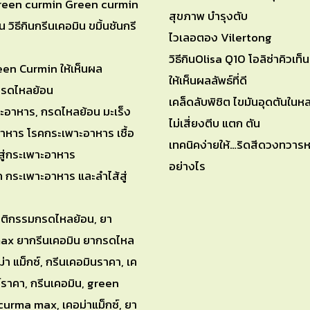
สุขภาพ บำรุงตับ
ไวเลอตอง Vilertong
วิธีกินOlisa Q10 โอลิซ่าคิวเท็
reen Curmin ให้เห็นผล
ให้เห็นผลลัพธ์ที่ดี
รดไหลย้อน
เคล็ดลับพิชิต ไขมันอุดตันใน
ไม่เสี่ยงตีบ แตก ตัน
เทคนิคง่ายให้…ริดสีดวงทวาร
อย่างไร
ค กระเพาะอาหาร และลำไส้สู่