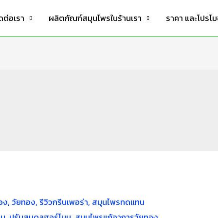
ดต่อเรา
ผลิตภัณฑ์สมุนไพรในร้านเรา
ราคา และโปรโมช