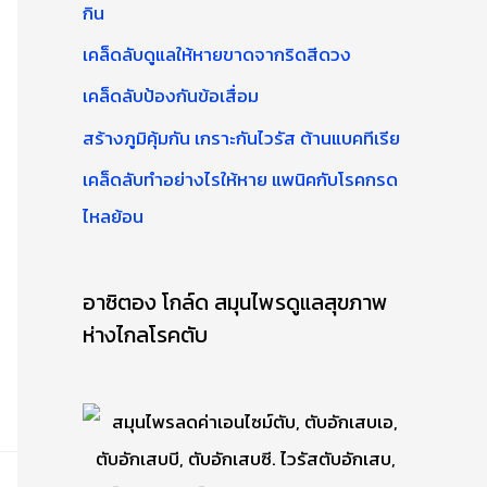
บ
กิน
:
เคล็ดลับดูแลให้หายขาดจากริดสีดวง
เคล็ดลับป้องกันข้อเสื่อม
สร้างภูมิคุ้มกัน เกราะกันไวรัส ต้านแบคทีเรีย
เคล็ดลับทำอย่างไรให้หาย แพนิคกับโรคกรด
ไหลย้อน
อาซิตอง โกล์ด สมุนไพรดูแลสุขภาพ
ห่างไกลโรคตับ