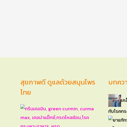
สุขภาพดี ดูแลด้วยสมุนไพร
บทควา
ไทย
เค
กับโรคกร