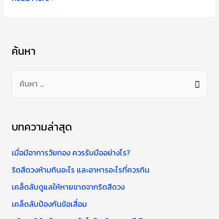
น้ำ
อย่างไร
เพื่อ
ค้นหา
สุขภาพ
กรด
ค้
ไหล
น
ย้อน
ที่
ห
ดี
า
บทความล่าสุด
สำ
ห
เมื่อมีอาการวัยทอง ควรรับมืออย่างไร?
รั
ริดสีดวงห้ามกินอะไร และอาหารอะไรที่ควรกิน
บ
เคล็ดลับดูแลให้หายขาดจากริดสีดวง
:
เคล็ดลับป้องกันข้อเสื่อม