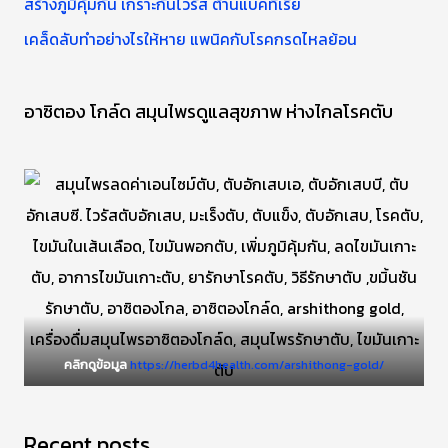
สร้างภูมิคุ้มกัน เกราะกันไวรัส ต้านแบคทีเรีย
เคล็ดลับทำอย่างไรให้หาย แพนิคกับโรคกรดไหลย้อน
อาซิตอง โกล์ด สมุนไพรดูแลสุขภาพ ห่างไกลโรคตับ
คลิกดูข้อมูล
https://herbd4health.com/arshithong-gold/
Recent posts