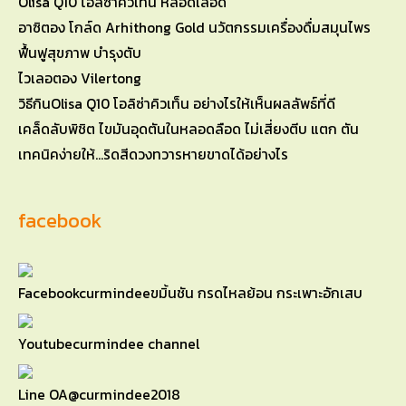
Olisa Q10 โอลิซาคิวเท็น หลอดเลือด
อาซิตอง โกล์ด Arhithong Gold นวัตกรรมเครื่องดื่มสมุนไพร
ฟื้นฟูสุขภาพ บำรุงตับ
ไวเลอตอง Vilertong
วิธีกินOlisa Q10 โอลิซ่าคิวเท็น อย่างไรให้เห็นผลลัพธ์ที่ดี
เคล็ดลับพิชิต ไขมันอุดตันในหลอดลือด ไม่เสี่ยงตีบ แตก ตัน
เทคนิคง่ายให้…ริดสีดวงทวารหายขาดได้อย่างไร
facebook
Facebook
curmindeeขมิ้นชัน กรดไหลย้อน กระเพาะอักเสบ
Youtube
curmindee channel
Line OA
@curmindee2018