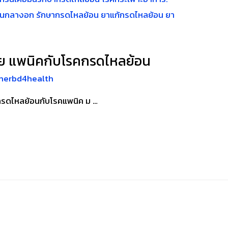
าย แพนิคกับโรคกรดไหลย้อน
herbd4health
กรดไหลย้อนกับโรคแพนิค ม …