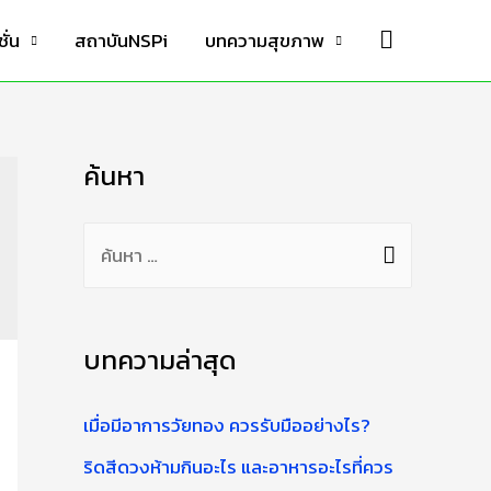
Search
ั่น
สถาบันNSPi
บทความสุขภาพ
ค้นหา
ค้
น
ห
า
บทความล่าสุด
สำ
เมื่อมีอาการวัยทอง ควรรับมืออย่างไร?
ห
รั
ริดสีดวงห้ามกินอะไร และอาหารอะไรที่ควร