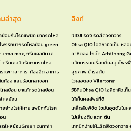
มล่าสุด
ลิงก์
RIDJI ริดจิ ริดสีดวงทวาร
Olisa Q10 โอลิซาคิวเท็น หลอ
อาซิตอง โกล์ด Arhithong G
นวัตกรรมเครื่องดื่มสมุนไพรฟื้
สุขภาพ บำรุงตับ
ไวเลอตอง Vilertong
วิธีกินOlisa Q10 โอลิซ่าคิวเท็
ให้เห็นผลลัพธ์ที่ดี
ทำอย่างไรให้หาย แพนิคกับโรค
เคล็ดลับพิชิต ไขมันอุดตันใน
้อน
ไม่เสี่ยงตีบ แตก ตัน
เทคนิคง่ายให้…ริดสีดวงทวาร