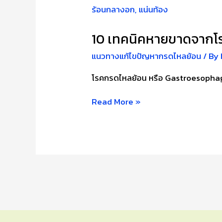
10 เทคนิคหายขาดจากโ
แนวทางแก้ไขปัญหากรดไหลย้อน
/ By
โรคกรดไหลย้อน หรือ Gastroesophag
10
Read More »
เทคนิค
หายขาด
จาก
โรค
กรด
ไหล
ย้อน