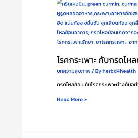
นิค
กับ
โรค
กรด
ไหล
ย้อน
โรคกระเพาะ กับกรดไหลย
บทความสุขภาพ
/ By
herbd4health
กรดไหลย้อน กับโรคกระเพาะต่างกันอย
โรค
Read More »
กระเพาะ
กับ
กรด
ไหล