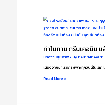
ย้อน
ต่าง
กัน
อย่างไร
ทำไมทาน กรีนเคอมิน แล้ว
บทความสุขภาพ
/ By
herbd4health
เนื่องจากยาโรคกระเพาะทุกวันนี้ในโลก 
ทำไม
Read More »
ทาน
กรี
นเค