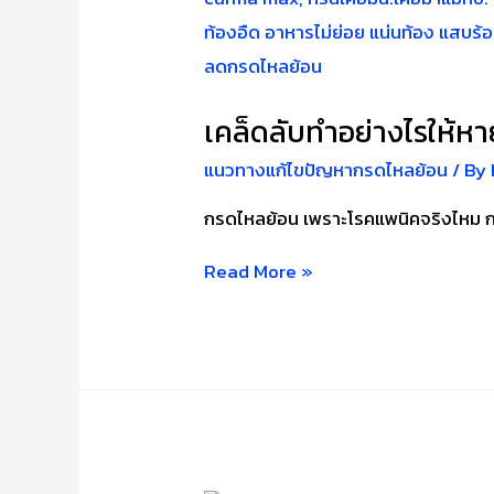
เคล็ดลับทำอย่างไรให้ห
แนวทางแก้ไขปัญหากรดไหลย้อน
/ By
กรดไหลย้อน เพราะโรคแพนิคจริงไหม 
เคล็ด
Read More »
ลับ
ทำ
อย่างไร
ให้
หาย
แพ