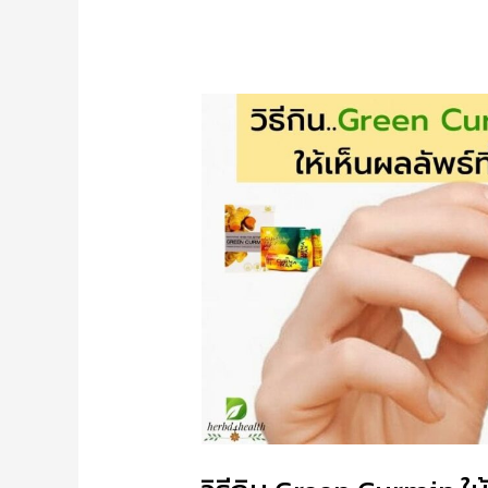
อมิน
แล้ว
ไม่
ดี
ขึ้น