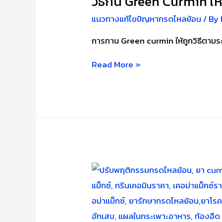
วิธีกิน Green Curmin 
แนวทางแก้ไขปัญหากรดไหลย้อน
/ By
การทาน Green curmin ให้ถูกวิธีตามระ
วิธี
Read More »
กิน
Green
Curmin
ให้
เห็น
ผล
หายขาด
กรด
ไหล
ย้อน