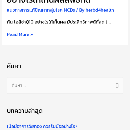
แนวทางการแก้ปัญหากลุ่มโรค NCDs
/ By
herbd4health
กิน โอลิซ่าQ10 อย่างไรให้เห็นผล มีประสิทธิภาพดีที่สุด โ …
วิธี
Read More »
กินOlisa
Q10
โอ
ค้นหา
ลิ
ซ่า
ค้
คิว
น
เท็น
อย่างไร
ห
ให้
า
บทความล่าสุด
เห็น
สำ
ผลลัพธ์
ห
เมื่อมีอาการวัยทอง ควรรับมืออย่างไร?