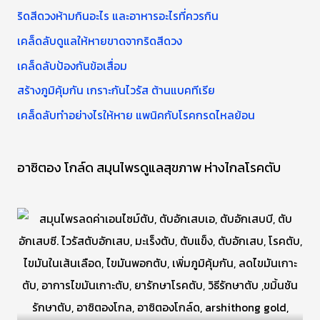
ที่
รั
ริดสีดวงห้ามกินอะไร และอาหารอะไรที่ควรกิน
ดี
บ
เคล็ดลับดูแลให้หายขาดจากริดสีดวง
:
เคล็ดลับป้องกันข้อเสื่อม
สร้างภูมิคุ้มกัน เกราะกันไวรัส ต้านแบคทีเรีย
เคล็ดลับทำอย่างไรให้หาย แพนิคกับโรคกรดไหลย้อน
อาซิตอง โกล์ด สมุนไพรดูแลสุขภาพ ห่างไกลโรคตับ