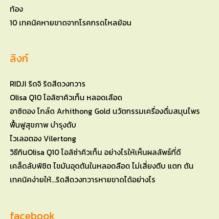
10 เทคนิคหายขาดจากโรคกรดไหลย้อน
ลิงก์
RIDJI ริดจิ ริดสีดวงทวาร
Olisa Q10 โอลิซาคิวเท็น หลอดเลือด
อาซิตอง โกล์ด Arhithong Gold นวัตกรรมเครื่องดื่มสมุนไพร
ฟื้นฟูสุขภาพ บำรุงตับ
ไวเลอตอง Vilertong
วิธีกินOlisa Q10 โอลิซ่าคิวเท็น อย่างไรให้เห็นผลลัพธ์ที่ดี
เคล็ดลับพิชิต ไขมันอุดตันในหลอดลือด ไม่เสี่ยงตีบ แตก ตัน
เทคนิคง่ายให้…ริดสีดวงทวารหายขาดได้อย่างไร
facebook