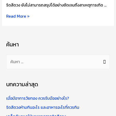
ริดสีดวง ยังไม่สามารถสรุปได้อย่างชัดเจนถึงสาเหตุการเกิด …
เคล็ด
Read More »
ลับ
ดูแล
ให้
ค้นหา
หายขาด
จาก
ค้
ริดสีดวง
น
ห
า
บทความล่าสุด
สำ
ห
เมื่อมีอาการวัยทอง ควรรับมืออย่างไร?
รั
ริดสีดวงห้ามกินอะไร และอาหารอะไรที่ควรกิน
บ