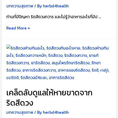
บทความสุขภาพ
/ By
herbd4health
ท่านที่มีปัญหา ริดสีดวงทวาร และไม่รู้ว่าอาหารอะไรที่มีป …
ริดสีดวง
Read More »
ห้าม
กิน
อะไร
และ
อาหาร
อะไร
ที่
ควร
เคล็ดลับดูแลให้หายขาดจาก
กิน
ริดสีดวง
บทความสุขภาพ
/ By
herbd4health