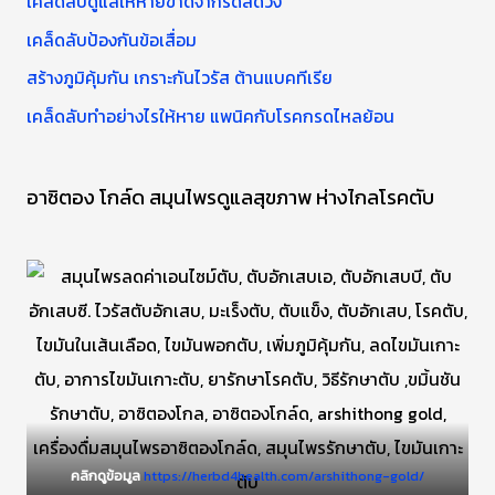
เคล็ดลับดูแลให้หายขาดจากริดสีดวง
:
เคล็ดลับป้องกันข้อเสื่อม
สร้างภูมิคุ้มกัน เกราะกันไวรัส ต้านแบคทีเรีย
เคล็ดลับทำอย่างไรให้หาย แพนิคกับโรคกรดไหลย้อน
อาซิตอง โกล์ด สมุนไพรดูแลสุขภาพ ห่างไกลโรคตับ
คลิกดูข้อมูล
https://herbd4health.com/arshithong-gold/