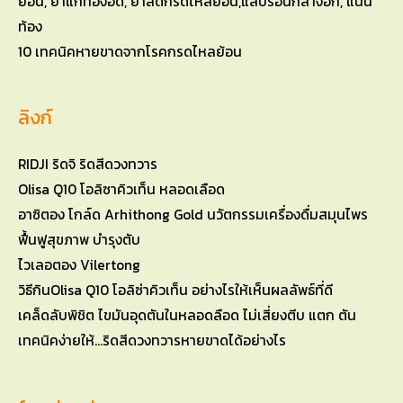
10 เทคนิคหายขาดจากโรคกรดไหลย้อน
ลิงก์
RIDJI ริดจิ ริดสีดวงทวาร
Olisa Q10 โอลิซาคิวเท็น หลอดเลือด
อาซิตอง โกล์ด Arhithong Gold นวัตกรรมเครื่องดื่มสมุนไพร
ฟื้นฟูสุขภาพ บำรุงตับ
ไวเลอตอง Vilertong
วิธีกินOlisa Q10 โอลิซ่าคิวเท็น อย่างไรให้เห็นผลลัพธ์ที่ดี
เคล็ดลับพิชิต ไขมันอุดตันในหลอดลือด ไม่เสี่ยงตีบ แตก ตัน
เทคนิคง่ายให้…ริดสีดวงทวารหายขาดได้อย่างไร