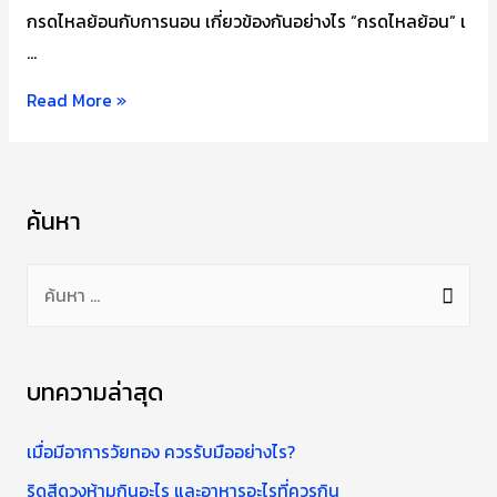
กรดไหลย้อนกับการนอน เกี่ยวข้องกันอย่างไร “กรดไหลย้อน” เ
…
กรด
Read More »
ไหล
ย้อน
กับ
ค้นหา
การ
นอน
ค้
ตะแคง
น
สัมพันธ์
กัน
ห
อย่างไร
า
บทความล่าสุด
สำ
ห
เมื่อมีอาการวัยทอง ควรรับมืออย่างไร?
รั
ริดสีดวงห้ามกินอะไร และอาหารอะไรที่ควรกิน