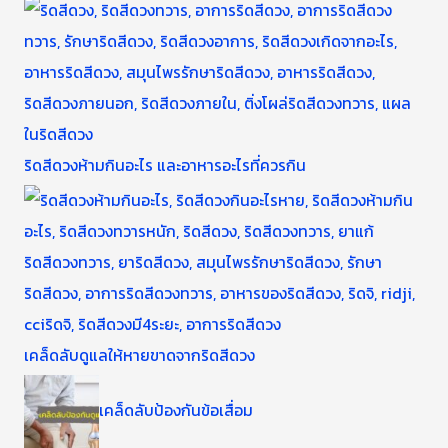
ริดสีดวงห้ามกินอะไร และอาหารอะไรที่ควรกิน
เคล็ดลับดูแลให้หายขาดจากริดสีดวง
เคล็ดลับป้องกันข้อเสื่อม