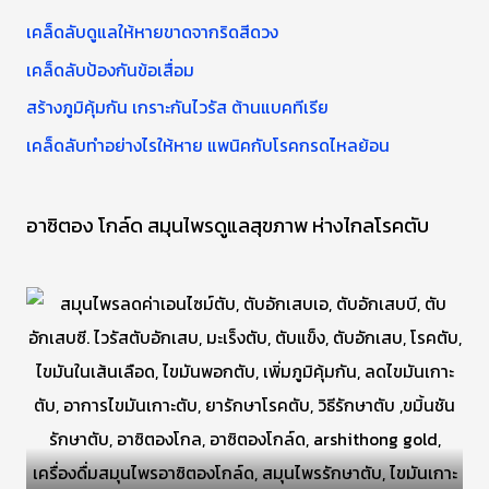
บ
เคล็ดลับดูแลให้หายขาดจากริดสีดวง
:
เคล็ดลับป้องกันข้อเสื่อม
สร้างภูมิคุ้มกัน เกราะกันไวรัส ต้านแบคทีเรีย
เคล็ดลับทำอย่างไรให้หาย แพนิคกับโรคกรดไหลย้อน
อาซิตอง โกล์ด สมุนไพรดูแลสุขภาพ ห่างไกลโรคตับ