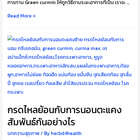
การทาน Green curmin ให้ถูกวิธีตามระยะอาการที่เป็น เราจะ …
วิธี
Read More »
กิน
Green
Curmin
ให้
เห็น
ผล
หายขาด
กรด
ไหล
ย้อน
กรดไหลย้อนกับการนอนตะแคง
สัมพันธ์กันอย่างไร
บทความสุขภาพ
/ By
herbd4health