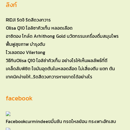
ลิงก์
RIDJI ริดจิ ริดสีดวงทวาร
Olisa Q10 โอลิซาคิวเท็น หลอดเลือด
อาซิตอง โกล์ด Arhithong Gold นวัตกรรมเครื่องดื่มสมุนไพร
ฟื้นฟูสุขภาพ บำรุงตับ
ไวเลอตอง Vilertong
วิธีกินOlisa Q10 โอลิซ่าคิวเท็น อย่างไรให้เห็นผลลัพธ์ที่ดี
เคล็ดลับพิชิต ไขมันอุดตันในหลอดลือด ไม่เสี่ยงตีบ แตก ตัน
เทคนิคง่ายให้…ริดสีดวงทวารหายขาดได้อย่างไร
facebook
Facebook
curmindeeขมิ้นชัน กรดไหลย้อน กระเพาะอักเสบ