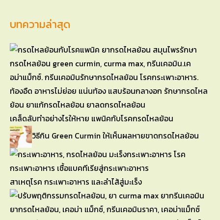
บทความล่าสุด
เคล็ดลับทำอย่างไรให้หาย แพนิคกับโรคกรดไหลย้อน
วิธีกิน Green Curmin ให้เห็นผลหายขาดกรดไหลย้อน
สาเหตุโรค กระเพาะอาหาร และลำไส้สู่มะเร็ง