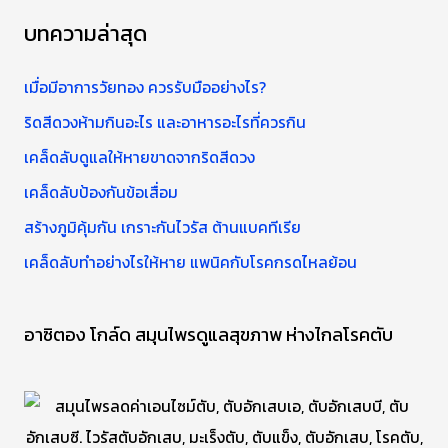
า
บทความล่าสุด
สำ
ห
เมื่อมีอาการวัยทอง ควรรับมืออย่างไร?
รั
ริดสีดวงห้ามกินอะไร และอาหารอะไรที่ควรกิน
บ
เคล็ดลับดูแลให้หายขาดจากริดสีดวง
:
เคล็ดลับป้องกันข้อเสื่อม
สร้างภูมิคุ้มกัน เกราะกันไวรัส ต้านแบคทีเรีย
เคล็ดลับทำอย่างไรให้หาย แพนิคกับโรคกรดไหลย้อน
อาซิตอง โกล์ด สมุนไพรดูแลสุขภาพ ห่างไกลโรคตับ