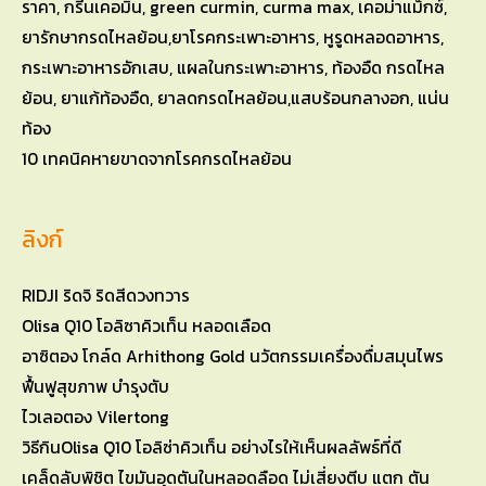
10 เทคนิคหายขาดจากโรคกรดไหลย้อน
ลิงก์
RIDJI ริดจิ ริดสีดวงทวาร
Olisa Q10 โอลิซาคิวเท็น หลอดเลือด
อาซิตอง โกล์ด Arhithong Gold นวัตกรรมเครื่องดื่มสมุนไพร
ฟื้นฟูสุขภาพ บำรุงตับ
ไวเลอตอง Vilertong
วิธีกินOlisa Q10 โอลิซ่าคิวเท็น อย่างไรให้เห็นผลลัพธ์ที่ดี
เคล็ดลับพิชิต ไขมันอุดตันในหลอดลือด ไม่เสี่ยงตีบ แตก ตัน